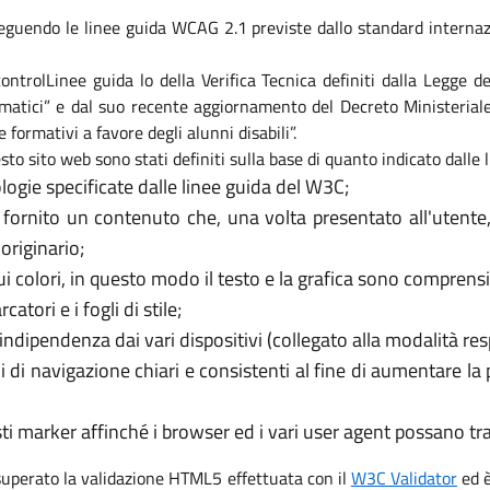
eguendo le linee guida WCAG 2.1 previste dallo standard internaz
i controlLinee guida lo della Verifica Tecnica definiti dalla Legge
formatici” e dal suo recente aggiornamento del Decreto Ministeri
e formativi a favore degli alunni disabili”.
sto sito web sono stati definiti sulla base di quanto indicato dalle
logie specificate dalle linee guida del W3C;
 fornito un contenuto che, una volta presentato all'utente
originario;
 colori, in questo modo il testo e la grafica sono comprensib
tori e i fogli di stile;
’indipendenza dai vari dispositivi (collegato alla modalità re
i di navigazione chiari e consistenti al fine di aumentare la
usti marker affinché i browser ed i vari user agent possano t
 superato la validazione HTML5 effettuata con il
W3C Validator
ed è