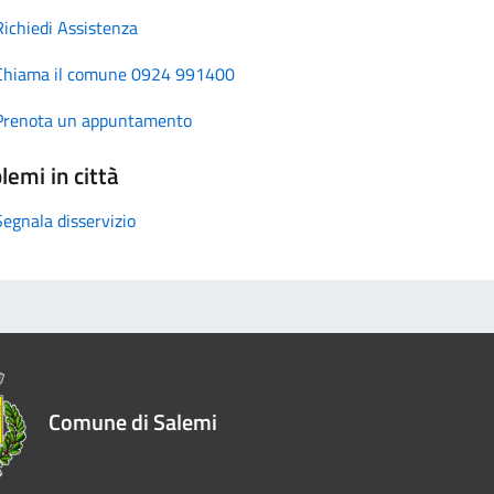
Richiedi Assistenza
Chiama il comune 0924 991400
Prenota un appuntamento
lemi in città
Segnala disservizio
Comune di Salemi