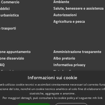
Ambiente
e Commercio
Salute, benessere e assistenza
ubblici
Autorizzazioni
 urbanistica
Agricoltura e pesca
 trasporti
ione appuntamento
Amministrazione trasparente
one disservizio
Albo pretorio
FAQ
Informativa privacy
 di assistenza
Note legali
Informazioni sui cookie
Dichiarazione di accessibilità
web utilizza cookie tecnici e assimilati strettamente necessari al corretto fu
azione del sito, nonché un cookie tecnico analitico al solo fine di elaborare i
statistiche, aggregate e anonime.
Per maggiori dettagli, può consultare la cookie policy al seguente
mh
link