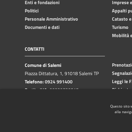
Enti e fondazioni
Imprese 
Politici
Appalti p
Personale Amministrativo
Catasto e
Documenti e dati
Turismo
Mobilità e
CONTATTI
Prenotaz
Comune di Salemi
Segnalazi
Piazza Dittatura, 1, 91018 Salemi TP
Leggi le 
Telefono:
0924 991400
Richiesta
Partita IVA:
00239730815
Email:
protocollo@cittadisalemi.it
PEC:
protocollo@pec.cittadisalemi.it
Questo sito 
alla navig