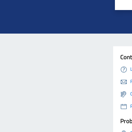
Cont
Prob