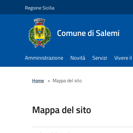
Salta al contenuto principale
Regione Sicilia
Comune di Salemi
Amministrazione
Novità
Servizi
Vivere 
Home
>
Mappa del sito
Mappa del sito