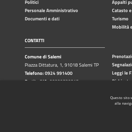
Politici
Appalti p
Personale Amministrativo
Catasto e
Documenti e dati
Turismo
Mobilità e
CONTATTI
Prenotaz
Comune di Salemi
Segnalazi
Piazza Dittatura, 1, 91018 Salemi TP
Leggi le 
Telefono:
0924 991400
Richiesta
Partita IVA:
00239730815
Email:
protocollo@cittadisalemi.it
PEC:
protocollo@pec.cittadisalemi.it
Questo sito 
alla navig