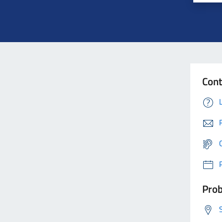
Cont
Prob