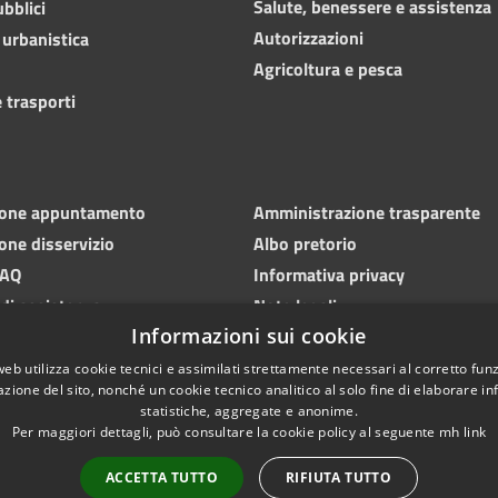
Salute, benessere e assistenza
ubblici
Autorizzazioni
 urbanistica
Agricoltura e pesca
 trasporti
ione appuntamento
Amministrazione trasparente
one disservizio
Albo pretorio
FAQ
Informativa privacy
 di assistenza
Note legali
Informazioni sui cookie
Dichiarazione di accessibilità
web utilizza cookie tecnici e assimilati strettamente necessari al corretto fu
azione del sito, nonché un cookie tecnico analitico al solo fine di elaborare i
statistiche, aggregate e anonime.
Per maggiori dettagli, può consultare la cookie policy al seguente
mh
link
ACCETTA TUTTO
RIFIUTA TUTTO