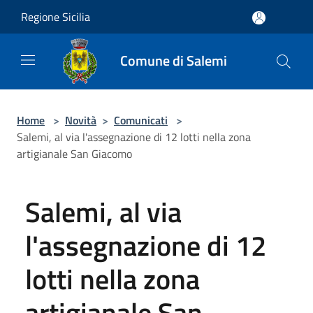
Salta al contenuto principale
Regione Sicilia
Comune di Salemi
Home
>
Novità
>
Comunicati
>
Salemi, al via l'assegnazione di 12 lotti nella zona
artigianale San Giacomo
Salemi, al via
l'assegnazione di 12
lotti nella zona
artigianale San