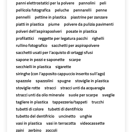
panni elettrostatici per la polvere
pannolini
peli
pellicola fotografica
peluche
pennarelli
penne
pennelli
pettine in plastica
piastrine per zanzare
piatti in plastica
piume
polvere da pulizia pavimenti
polveri dell'aspirapoolveri
posate in plastica
profilattici
reggette per legatura pacchi
righelli
rullino fotografico
sacchetti per aspirapolvere
sacchetti usati per l’acquisto di ortaggi sfusi
sapone in pezzi e saponette
scarpe
secchielli in plastica
sigarette
siringhe (con l'apposito cappuccio inserito sull'ago)
spazzole
spazzolini
spugne
stoviglie in plastica
stoviglie rotte
stracci
stracci unti da acquaragia
stracci unti da olio minerale
suole per scarpe
sveglie
tagliere in plastica
tappezzeria/tappeti
trucchi
tubetti di colore
tubetti di dentifricio
tubetto del dentifricio
uncinetto
unghie
vasi in plastica
vasi in terracotta
videocassette
zaini
zerbino
zoccoli