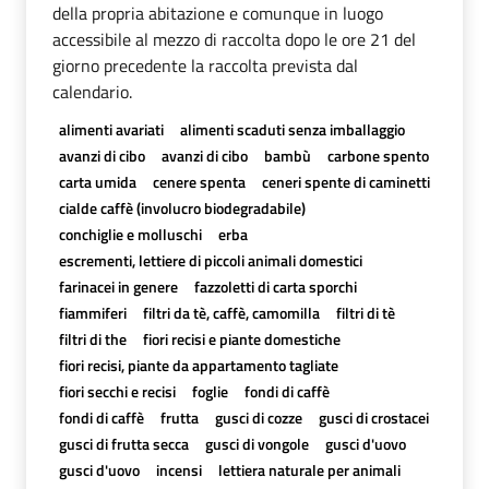
della propria abitazione e comunque in luogo
accessibile al mezzo di raccolta dopo le ore 21 del
giorno precedente la raccolta prevista dal
calendario.
alimenti avariati
alimenti scaduti senza imballaggio
avanzi di cibo
avanzi di cibo
bambù
carbone spento
carta umida
cenere spenta
ceneri spente di caminetti
cialde caffè (involucro biodegradabile)
conchiglie e molluschi
erba
escrementi, lettiere di piccoli animali domestici
farinacei in genere
fazzoletti di carta sporchi
fiammiferi
filtri da tè, caffè, camomilla
filtri di tè
filtri di the
fiori recisi e piante domestiche
fiori recisi, piante da appartamento tagliate
fiori secchi e recisi
foglie
fondi di caffè
fondi di caffè
frutta
gusci di cozze
gusci di crostacei
gusci di frutta secca
gusci di vongole
gusci d'uovo
gusci d'uovo
incensi
lettiera naturale per animali