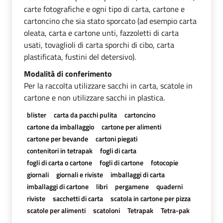
carte fotografiche e ogni tipo di carta, cartone e
cartoncino che sia stato sporcato (ad esempio carta
oleata, carta e cartone unti, fazzoletti di carta
usati, tovaglioli di carta sporchi di cibo, carta
plastificata, fustini del detersivo).
Modalità di conferimento
Per la raccolta utilizzare sacchi in carta, scatole in
cartone e non utilizzare sacchi in plastica.
blister
carta da pacchi pulita
cartoncino
cartone da imballaggio
cartone per alimenti
cartone per bevande
cartoni piegati
contenitori in tetrapak
fogli di carta
fogli di carta o cartone
fogli di cartone
fotocopie
giornali
giornali e riviste
imballaggi di carta
imballaggi di cartone
libri
pergamene
quaderni
riviste
sacchetti di carta
scatola in cartone per pizza
scatole per alimenti
scatoloni
Tetrapak
Tetra-pak