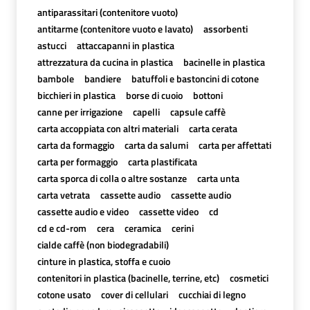
antiparassitari (contenitore vuoto)
antitarme (contenitore vuoto e lavato)
assorbenti
astucci
attaccapanni in plastica
attrezzatura da cucina in plastica
bacinelle in plastica
bambole
bandiere
batuffoli e bastoncini di cotone
bicchieri in plastica
borse di cuoio
bottoni
canne per irrigazione
capelli
capsule caffè
carta accoppiata con altri materiali
carta cerata
carta da formaggio
carta da salumi
carta per affettati
carta per formaggio
carta plastificata
carta sporca di colla o altre sostanze
carta unta
carta vetrata
cassette audio
cassette audio
cassette audio e video
cassette video
cd
cd e cd-rom
cera
ceramica
cerini
cialde caffè (non biodegradabili)
cinture in plastica, stoffa e cuoio
contenitori in plastica (bacinelle, terrine, etc)
cosmetici
cotone usato
cover di cellulari
cucchiai di legno