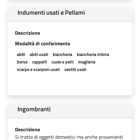
Indumenti usati e Pellami
Descrizione
Modalità di conferimento
abiti
abiti usati
biancheria
biancheria intima
borse
cappelli
cuoio e pelli
maglieria
scarpe e scarponi usati
vestiti usati
Ingombranti
Descrizione
Si tratta di oggetti domestici ma anche provenienti