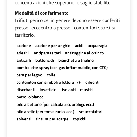
concentrazioni che superano le soglie stabilite.
Modalità di conferimento
I rifiuti pericolosi in genere devono essere conferiti
presso l'ecocentro o presso i contenitori sparsi sul
territorio.
acetone
acetone per unghie
acidi
acquaragia
adesivi
antiparassitari
antiruggine allo zinco
antitarli
battericidi
bianchetti e trieline
bombolette spray (con gas infiammabile, con CFC)
cera per legno
colle
contenitori con simboli o lettere T/F
diluenti
diserbanti
insetticidi
isolanti
mastici
petrolio bianco
pile a bottone (per calcolatrici, orologi, ecc.)
pile a stilo (per torce, radio, ecc.)
smacchiatori
solventi
tintura per scarpe
topicidi