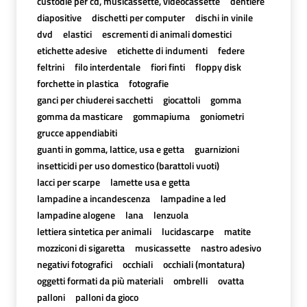
custodie per cd, musicassette, videocassette
dentiere
diapositive
dischetti per computer
dischi in vinile
dvd
elastici
escrementi di animali domestici
etichette adesive
etichette di indumenti
federe
feltrini
filo interdentale
fiori finti
floppy disk
forchette in plastica
fotografie
ganci per chiuderei sacchetti
giocattoli
gomma
gomma da masticare
gommapiuma
goniometri
grucce appendiabiti
guanti in gomma, lattice, usa e getta
guarnizioni
insetticidi per uso domestico (barattoli vuoti)
lacci per scarpe
lamette usa e getta
lampadine a incandescenza
lampadine a led
lampadine alogene
lana
lenzuola
lettiera sintetica per animali
lucidascarpe
matite
mozziconi di sigaretta
musicassette
nastro adesivo
negativi fotografici
occhiali
occhiali (montatura)
oggetti formati da più materiali
ombrelli
ovatta
palloni
palloni da gioco