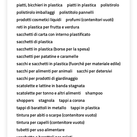
piatti, bicchieri in plastica
piatti in plastica
polistirolo
polistirolo imballaggi
polistitolo pannelli
prodotti cosmetici liquidi
profumi (contenitori vuoti)
reti in plastica per frutta e verdura
sacchetti di carta con interno plastificato
sacchetti di plastica
sacchetti in plastica (borse per la spesa)
sacchetti per patatine e caramelle
sacchi e sacchetti in plastica (fuorché per materiale edile)
sacchi per alimenti per animali
sacchi per detersivi
sacchi per prodotti di giardinaggio
scatolette e lattine in banda stagnata
scatolette per tonno e altri alimenti
shampoo
shoppers
stagnola
tappi a corona
tappi di barattoli in metallo
tappi in plastica
tintura per abiti o scarpe (contenitore vuoto)
tintura per capelli (contenitore vuoto)
tubetti per uso alimentare
vaschette e barattoli per gelati