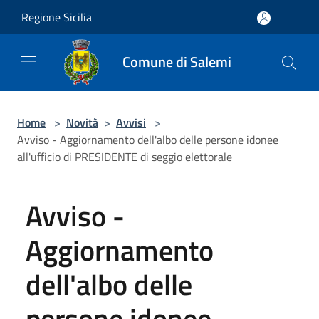
Salta al contenuto principale
Regione Sicilia
Comune di Salemi
Home
>
Novità
>
Avvisi
>
Avviso - Aggiornamento dell'albo delle persone idonee
all'ufficio di PRESIDENTE di seggio elettorale
Avviso -
Aggiornamento
dell'albo delle
persone idonee