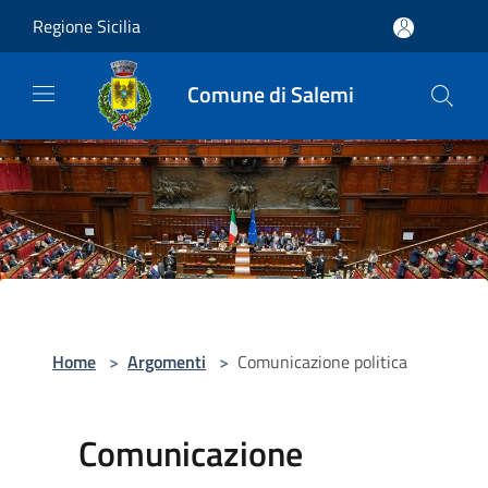
Salta al contenuto principale
Regione Sicilia
Comune di Salemi
Home
>
Argomenti
>
Comunicazione politica
Comunicazione