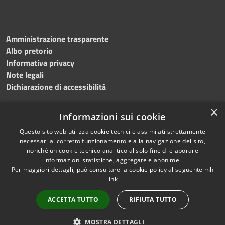
Amministrazione trasparente
Albo pretorio
Informativa privacy
Note legali
Dichiarazione di accessibilità
×
Informazioni sui cookie
Questo sito web utilizza cookie tecnici e assimilati strettamente
necessari al corretto funzionamento e alla navigazione del sito,
nonché un cookie tecnico analitico al solo fine di elaborare
RSS
Copyright © 2026 • Comune di
informazioni statistiche, aggregate e anonime.
Accessibilità
Per maggiori dettagli, può consultare la cookie policy al seguente
mh
Salemi • Powered by
link
Privacy
Municipium
Accesso
•
Cookie
redazione
ACCETTA TUTTO
RIFIUTA TUTTO
Mappa del sito
Privacy
MOSTRA DETTAGLI