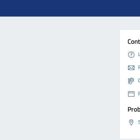
Cont
Prob