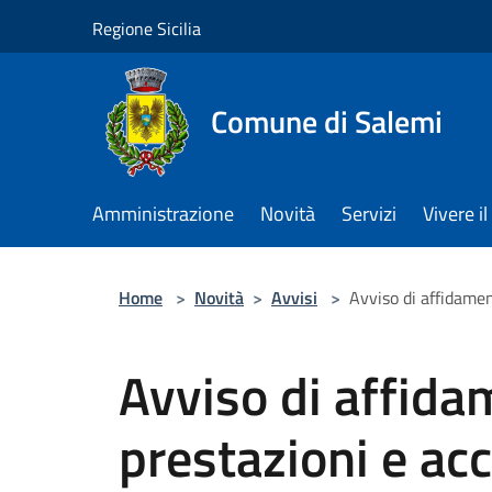
Salta al contenuto principale
Regione Sicilia
Comune di Salemi
Amministrazione
Novità
Servizi
Vivere 
Home
>
Novità
>
Avvisi
>
Avviso di affidamen
Avviso di affida
prestazioni e ac