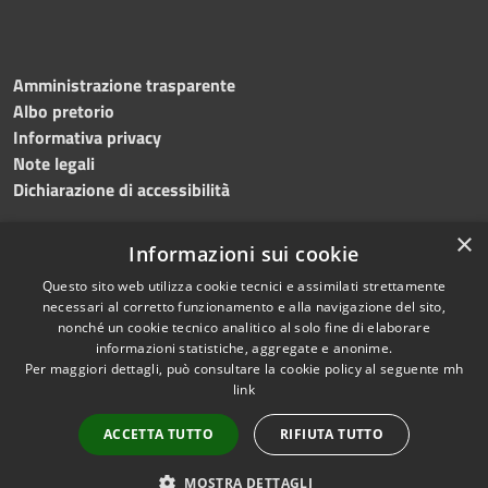
Amministrazione trasparente
Albo pretorio
Informativa privacy
Note legali
Dichiarazione di accessibilità
×
Informazioni sui cookie
Questo sito web utilizza cookie tecnici e assimilati strettamente
necessari al corretto funzionamento e alla navigazione del sito,
nonché un cookie tecnico analitico al solo fine di elaborare
RSS
Copyright © 2026 • Comune di
informazioni statistiche, aggregate e anonime.
Accessibilità
Per maggiori dettagli, può consultare la cookie policy al seguente
mh
Salemi • Powered by
link
Privacy
Municipium
Accesso
•
Cookie
redazione
ACCETTA TUTTO
RIFIUTA TUTTO
Mappa del sito
Privacy
MOSTRA DETTAGLI