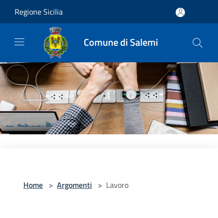
Salta al contenuto principale
Regione Sicilia
Comune di Salemi
Home
>
Argomenti
>
Lavoro