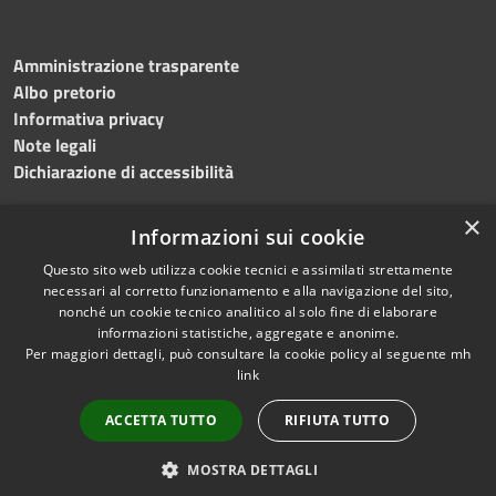
Amministrazione trasparente
Albo pretorio
Informativa privacy
Note legali
Dichiarazione di accessibilità
×
Informazioni sui cookie
Questo sito web utilizza cookie tecnici e assimilati strettamente
necessari al corretto funzionamento e alla navigazione del sito,
nonché un cookie tecnico analitico al solo fine di elaborare
RSS
Copyright © 2026 • Comune di
informazioni statistiche, aggregate e anonime.
Accessibilità
Per maggiori dettagli, può consultare la cookie policy al seguente
mh
Salemi • Powered by
link
Privacy
Municipium
Accesso
•
Cookie
redazione
ACCETTA TUTTO
RIFIUTA TUTTO
Mappa del sito
Privacy
MOSTRA DETTAGLI