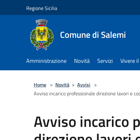
Salta al contenuto principale
Regione Sicilia
Comune di Salemi
Amministrazione
Novità
Servizi
Vivere 
Home
>
Novità
>
Avvisi
>
Avviso incarico professionale direzione lavori e c
Avviso incarico 
direzione lavori