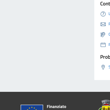
Cont
Prob