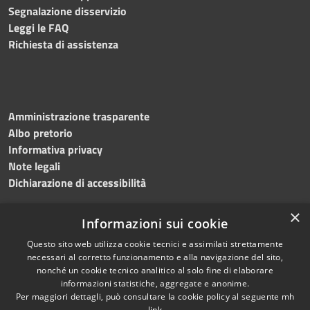
Segnalazione disservizio
Leggi le FAQ
Richiesta di assistenza
Amministrazione trasparente
Albo pretorio
Informativa privacy
Note legali
Dichiarazione di accessibilità
×
Informazioni sui cookie
Questo sito web utilizza cookie tecnici e assimilati strettamente
necessari al corretto funzionamento e alla navigazione del sito,
nonché un cookie tecnico analitico al solo fine di elaborare
RSS
Copyright © 2026 • Comune di
informazioni statistiche, aggregate e anonime.
Accessibilità
Per maggiori dettagli, può consultare la cookie policy al seguente
mh
Salemi • Powered by
link