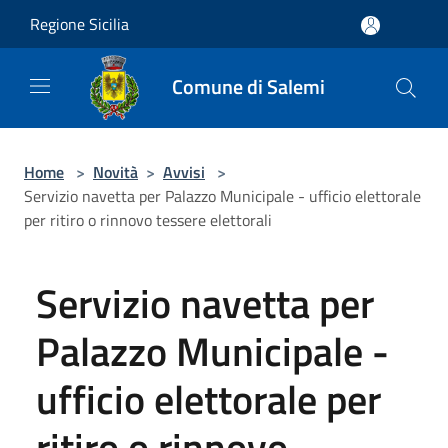
Salta al contenuto principale
Regione Sicilia
Comune di Salemi
Home
>
Novità
>
Avvisi
>
Servizio navetta per Palazzo Municipale - ufficio elettorale
per ritiro o rinnovo tessere elettorali
Servizio navetta per
Palazzo Municipale -
ufficio elettorale per
ritiro o rinnovo