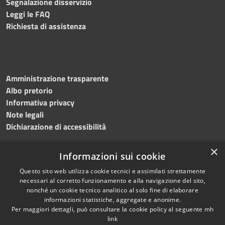
Segnalazione disservizio
Leggi le FAQ
Richiesta di assistenza
Amministrazione trasparente
Albo pretorio
Informativa privacy
Note legali
Dichiarazione di accessibilità
×
Informazioni sui cookie
Questo sito web utilizza cookie tecnici e assimilati strettamente
necessari al corretto funzionamento e alla navigazione del sito,
nonché un cookie tecnico analitico al solo fine di elaborare
RSS
Copyright © 2026 • Comune di
informazioni statistiche, aggregate e anonime.
Accessibilità
Per maggiori dettagli, può consultare la cookie policy al seguente
mh
Salemi • Powered by
link
Privacy
Municipium
Accesso
•