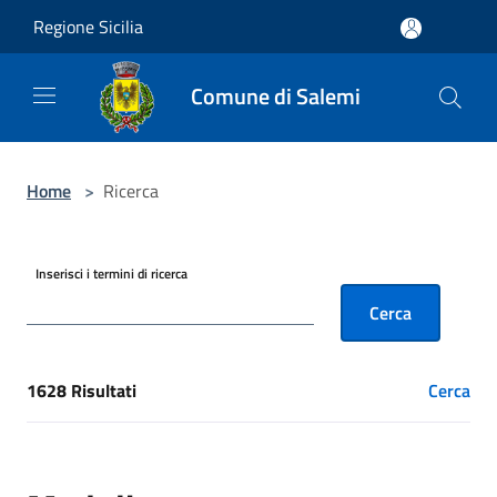
Salta al contenuto principale
Regione Sicilia
Comune di Salemi
Home
>
Ricerca
Inserisci i termini di ricerca
Cerca
1628 Risultati
Cerca
[results] Risultati