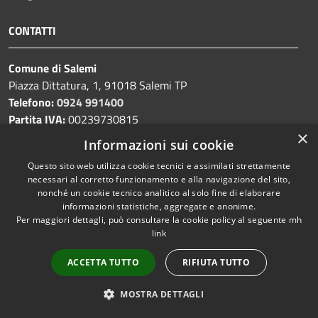
CONTATTI
Comune di Salemi
Piazza Dittatura, 1, 91018 Salemi TP
Telefono:
0924 991400
Partita IVA:
00239730815
×
Email:
protocollo@cittadisalemi.it
Informazioni sui cookie
PEC:
protocollo@pec.cittadisalemi.it
Questo sito web utilizza cookie tecnici e assimilati strettamente
necessari al corretto funzionamento e alla navigazione del sito,
nonché un cookie tecnico analitico al solo fine di elaborare
informazioni statistiche, aggregate e anonime.
Per maggiori dettagli, può consultare la cookie policy al seguente
mh
Prenotazione appuntamento
link
Segnalazione disservizio
Leggi le FAQ
ACCETTA TUTTO
RIFIUTA TUTTO
Richiesta di assistenza
MOSTRA DETTAGLI