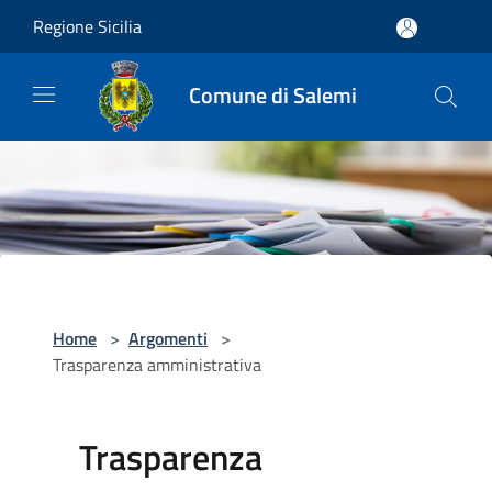
Salta al contenuto principale
Regione Sicilia
Comune di Salemi
Home
>
Argomenti
>
Trasparenza amministrativa
Trasparenza