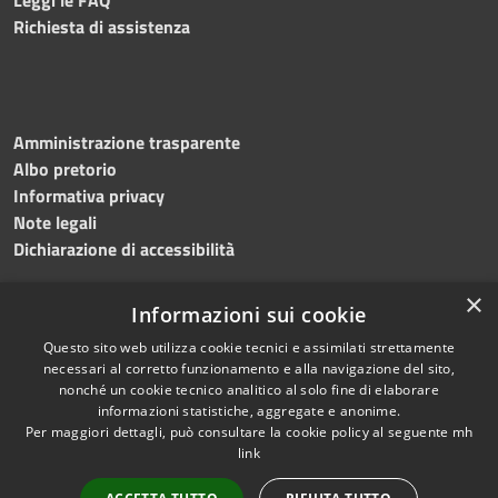
Richiesta di assistenza
Amministrazione trasparente
Albo pretorio
Informativa privacy
Note legali
Dichiarazione di accessibilità
×
Informazioni sui cookie
Questo sito web utilizza cookie tecnici e assimilati strettamente
necessari al corretto funzionamento e alla navigazione del sito,
nonché un cookie tecnico analitico al solo fine di elaborare
RSS
Copyright © 2026 • Comune di
informazioni statistiche, aggregate e anonime.
Accessibilità
Per maggiori dettagli, può consultare la cookie policy al seguente
mh
Salemi • Powered by
link
Privacy
Municipium
Accesso
•
Cookie
redazione