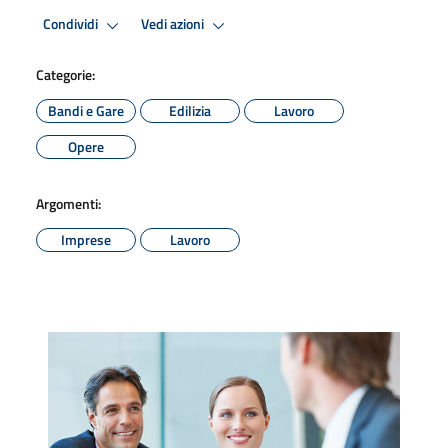
Condividi
Vedi azioni
Categorie:
Bandi e Gare
Edilizia
Lavoro
Opere
Argomenti:
Imprese
Lavoro