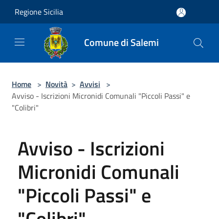
Salta al contenuto principale
Regione Sicilia
Comune di Salemi
Home
>
Novità
>
Avvisi
>
Avviso - Iscrizioni Micronidi Comunali "Piccoli Passi" e
"Colibri"
Avviso - Iscrizioni
Micronidi Comunali
"Piccoli Passi" e
"Colibri"