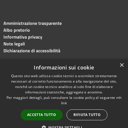
Amministrazione trasparente
Albo pretorio
Informativa privacy
Note legali
Dichiarazione di accessibilità
×
Informazioni sui cookie
Questo sito web utilizza cookie tecnici e assimilati strettamente
necessari al corretto funzionamento e alla navigazione del sito,
nonché un cookie tecnico analitico al solo fine di elaborare
RSS
Copyright © 2026 • Comune di
informazioni statistiche, aggregate e anonime.
Accessibilità
Per maggiori dettagli, può consultare la cookie policy al seguente
mh
Salemi • Powered by
link
Privacy
Municipium
Accesso
•
Cookie
redazione
ACCETTA TUTTO
RIFIUTA TUTTO
Mappa del sito
Privacy
MOSTRA DETTAGLI