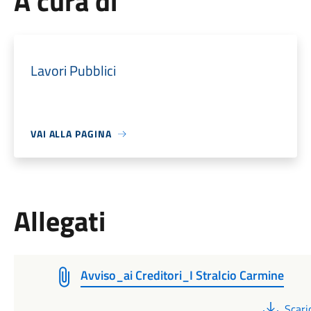
A cura di
Lavori Pubblici
VAI ALLA PAGINA
Allegati
Avviso_ai Creditori_I Stralcio Carmine
PDF
Scari