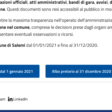
zioni ufficiali
,
atti amministrativi
,
bandi di gara
,
avvisi
,
d
une
. Questi documenti sono resi accessibili al pubblico in mo
arantire la massima trasparenza nell'operato dell'amministra
viene nel comune
, comprese le decisioni prese dagli organi am
entare eventuali osservazioni o ricorsi.
une di Salemi
dal 01/01/2021 e fino al 31/12/2020.
 dal 1 gennaio 2021
Albo pretorio al 31 dicembre 2020
ram
LinkedIn