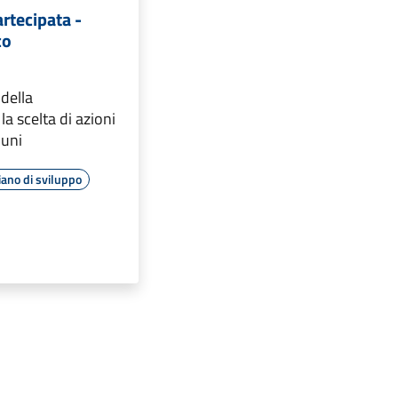
rtecipata -
co
della
la scelta di azioni
muni
iano di sviluppo