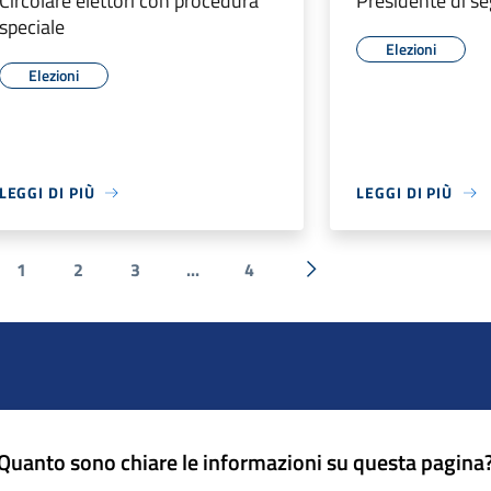
Circolare elettori con procedura
Presidente di se
speciale
Elezioni
Elezioni
LEGGI DI PIÙ
LEGGI DI PIÙ
1
2
3
...
4
a precedente
Successiva »
Quanto sono chiare le informazioni su questa pagina