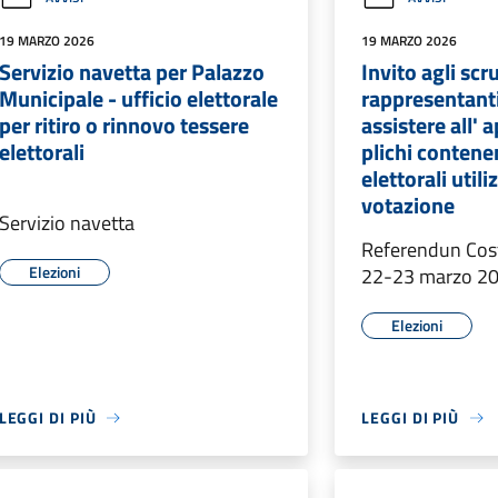
19 MARZO 2026
19 MARZO 2026
Servizio navetta per Palazzo
Invito agli scr
Municipale - ufficio elettorale
rappresentanti 
per ritiro o rinnovo tessere
assistere all' 
elettorali
plichi contenen
elettorali utili
votazione
Servizio navetta
Referendun Cost
Elezioni
22-23 marzo 2
Elezioni
LEGGI DI PIÙ
LEGGI DI PIÙ