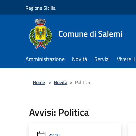
Salta al contenuto principale
Regione Sicilia
Comune di Salemi
Amministrazione
Novità
Servizi
Vivere 
Home
>
Novità
>
Politica
Avvisi: Politica
AVVISI