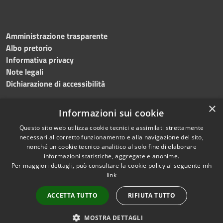
Amministrazione trasparente
Albo pretorio
Informativa privacy
Note legali
Dichiarazione di accessibilità
×
Informazioni sui cookie
Questo sito web utilizza cookie tecnici e assimilati strettamente
necessari al corretto funzionamento e alla navigazione del sito,
nonché un cookie tecnico analitico al solo fine di elaborare
RSS
Copyright © 2026 • Comune di
informazioni statistiche, aggregate e anonime.
Accessibilità
Per maggiori dettagli, può consultare la cookie policy al seguente
mh
Salemi • Powered by
link
Privacy
Municipium
Accesso
•
Cookie
redazione
ACCETTA TUTTO
RIFIUTA TUTTO
Mappa del sito
Privacy
MOSTRA DETTAGLI