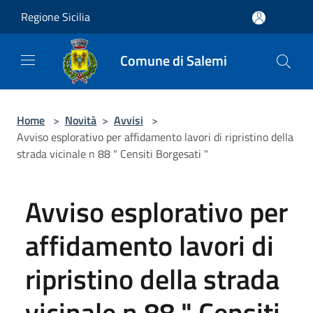
Salta al contenuto principale
Regione Sicilia
Comune di Salemi
Home
>
Novità
>
Avvisi
>
Avviso esplorativo per affidamento lavori di ripristino della
strada vicinale n 88 " Censiti Borgesati "
Avviso esplorativo per
affidamento lavori di
ripristino della strada
vicinale n 88 " Censiti