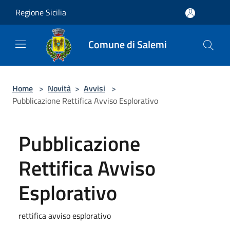
Salta al contenuto principale
Regione Sicilia
Comune di Salemi
Home
>
Novità
>
Avvisi
>
Pubblicazione Rettifica Avviso Esplorativo
Pubblicazione
Rettifica Avviso
Esplorativo
rettifica avviso esplorativo