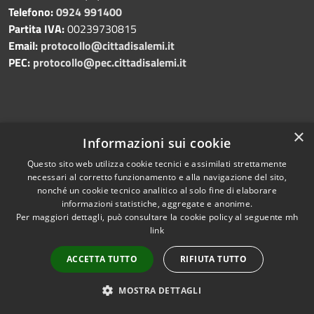
Telefono:
0924 991400
Partita IVA:
00239730815
Email:
protocollo@cittadisalemi.it
PEC:
protocollo@pec.cittadisalemi.it
×
Prenotazione appuntamento
Informazioni sui cookie
Segnalazione disservizio
Questo sito web utilizza cookie tecnici e assimilati strettamente
Leggi le FAQ
necessari al corretto funzionamento e alla navigazione del sito,
Richiesta di assistenza
nonché un cookie tecnico analitico al solo fine di elaborare
informazioni statistiche, aggregate e anonime.
Per maggiori dettagli, può consultare la cookie policy al seguente
mh
link
Amministrazione trasparente
ACCETTA TUTTO
RIFIUTA TUTTO
Albo pretorio
Informativa privacy
MOSTRA DETTAGLI
Note legali